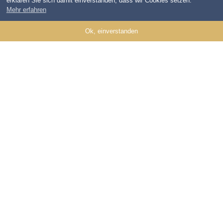
erklären Sie sich damit einverstanden, dass wir Cookies setzen.
Mehr erfahren
Ok, einverstanden
ZAHLUNGSARTEN
So können Sie bezahlen:
PayPal
Vorkasse
Auf Rechnung
Bar bei Abholung
INFORMATIONEN
Startseite
Impressum