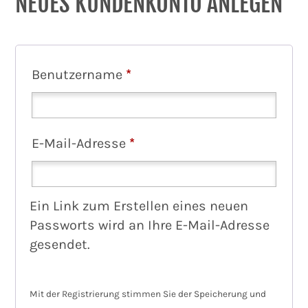
NEUES KUNDENKONTO ANLEGEN
E
Benutzername
*
r
f
E
E-Mail-Adresse
*
o
r
r
f
Ein Link zum Erstellen eines neuen
d
Passworts wird an Ihre E-Mail-Adresse
o
e
gesendet.
r
r
d
l
Mit der Registrierung stimmen Sie der Speicherung und
e