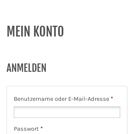
MEIN KONTO
ANMELDEN
E
Benutzername oder E-Mail-Adresse
*
r
f
E
Passwort
*