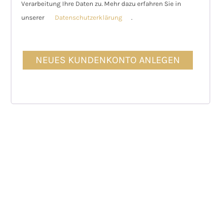
Verarbeitung Ihre Daten zu. Mehr dazu erfahren Sie in
i
unserer
Datenschutzerklärung
r
.
c
l
h
i
NEUES KUNDENKONTO ANLEGEN
c
h